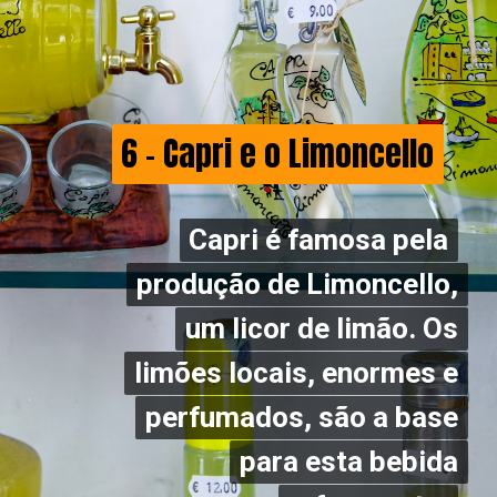
6 - Capri e o Limoncello
6 - Capri e o Limoncello
Capri é famosa pela
Capri é famosa pela
produção de Limoncello,
produção de Limoncello,
um licor de limão. Os
um licor de limão. Os
limões locais, enormes e
limões locais, enormes e
perfumados, são a base
perfumados, são a base
para esta bebida
para esta bebida