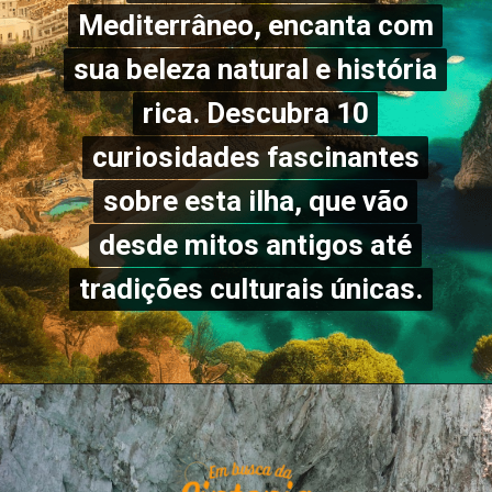
Mediterrâneo, encanta com
Mediterrâneo, encanta com
sua beleza natural e história
sua beleza natural e história
rica. Descubra 10
rica. Descubra 10
curiosidades fascinantes
curiosidades fascinantes
sobre esta ilha, que vão
sobre esta ilha, que vão
desde mitos antigos até
desde mitos antigos até
tradições culturais únicas.
tradições culturais únicas.