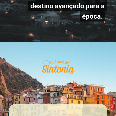
destino avançado para a
destino avançado para a
época.
época.