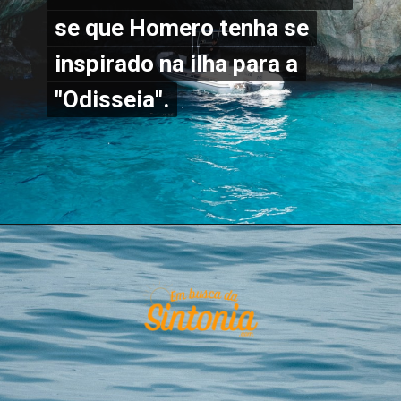
se que Homero tenha se
se que Homero tenha se
inspirado na ilha para a
inspirado na ilha para a
"Odisseia".
"Odisseia".