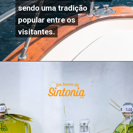
sendo uma tradição
sendo uma tradição
popular entre os
popular entre os
visitantes.
visitantes.