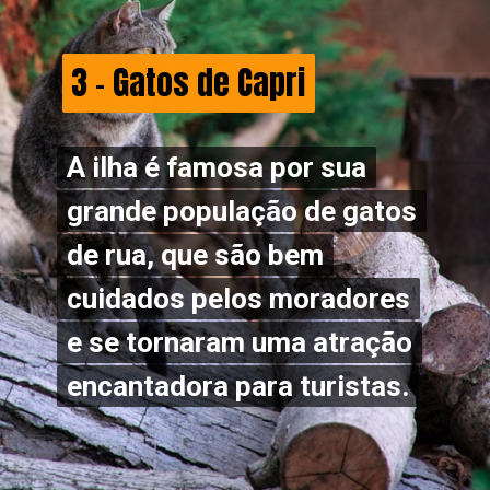
3 - Gatos de Capri
3 - Gatos de Capri
A ilha é famosa por sua
A ilha é famosa por sua
grande população de gatos
grande população de gatos
de rua, que são bem
de rua, que são bem
cuidados pelos moradores
cuidados pelos moradores
e se tornaram uma atração
e se tornaram uma atração
encantadora para turistas.
encantadora para turistas.