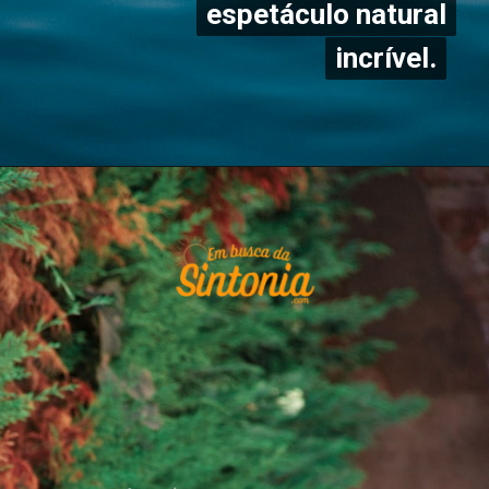
espetáculo natural
espetáculo natural
incrível.
incrível.