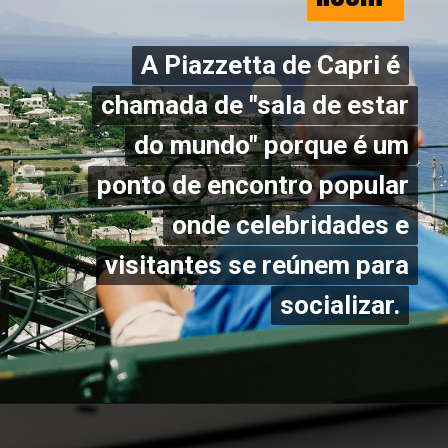
A Piazzetta de Capri é
A Piazzetta de Capri é
chamada de "sala de estar
chamada de "sala de estar
do mundo" porque é um
do mundo" porque é um
ponto de encontro popular
ponto de encontro popular
onde celebridades e
onde celebridades e
visitantes se reúnem para
visitantes se reúnem para
socializar.
socializar.