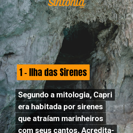
1 - Ilha das Sirenes
1 - Ilha das Sirenes
Segundo a mitologia, Capri
Segundo a mitologia, Capri
era habitada por sirenes
era habitada por sirenes
que atraíam marinheiros
que atraíam marinheiros
com seus cantos. Acredita-
com seus cantos. Acredita-