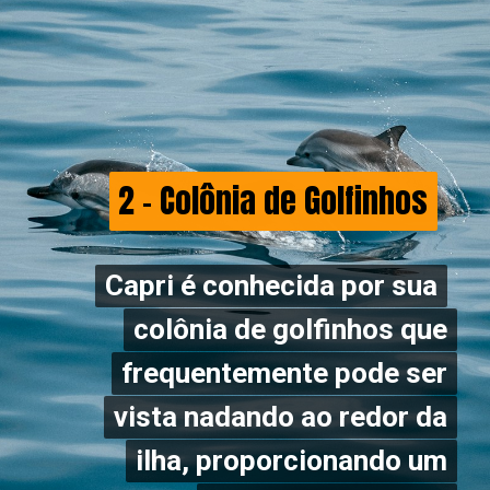
2 - Colônia de Golfinhos
2 - Colônia de Golfinhos
Capri é conhecida por sua
Capri é conhecida por sua
colônia de golfinhos que
colônia de golfinhos que
frequentemente pode ser
frequentemente pode ser
vista nadando ao redor da
vista nadando ao redor da
ilha, proporcionando um
ilha, proporcionando um