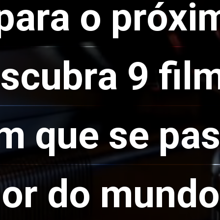
para o próxi
para o próxi
scubra 9 fil
scubra 9 fil
m que se pa
m que se pa
dor do mundo
dor do mundo