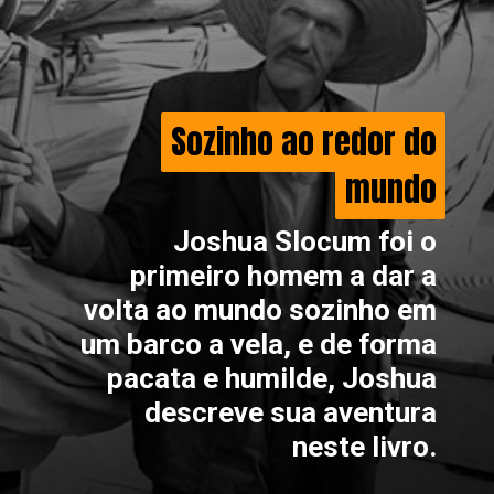
Sozinho ao redor do
Sozinho ao redor do
mundo
mundo
Joshua Slocum foi o
primeiro homem a dar a
volta ao mundo sozinho em
um barco a vela, e de forma
pacata e humilde, Joshua
descreve sua aventura
neste livro.