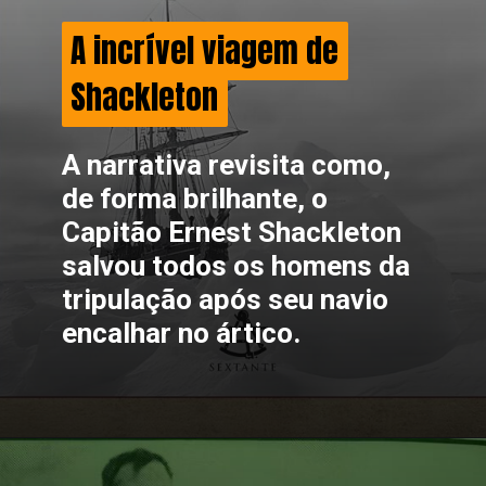
A incrível viagem de
A incrível viagem de
Shackleton
Shackleton
A narrativa revisita como,
de forma brilhante, o
Capitão Ernest Shackleton
salvou todos os homens da
tripulação após seu navio
encalhar no ártico.