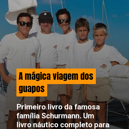
A mágica viagem dos
A mágica viagem dos
guapos
guapos
Primeiro livro da famosa
família Schurmann. Um
livro náutico completo para