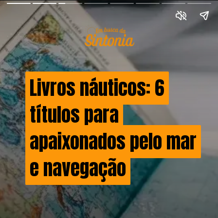
Livros náuticos: 6
Livros náuticos: 6
títulos para
títulos para
apaixonados pelo mar
apaixonados pelo mar
e navegação
e navegação