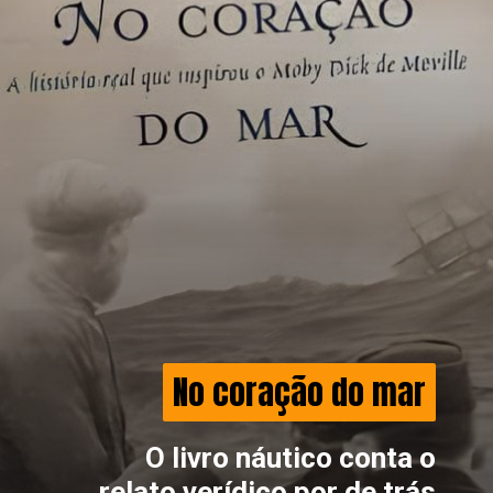
No coração do mar
No coração do mar
O livro náutico conta o
relato verídico por de trás