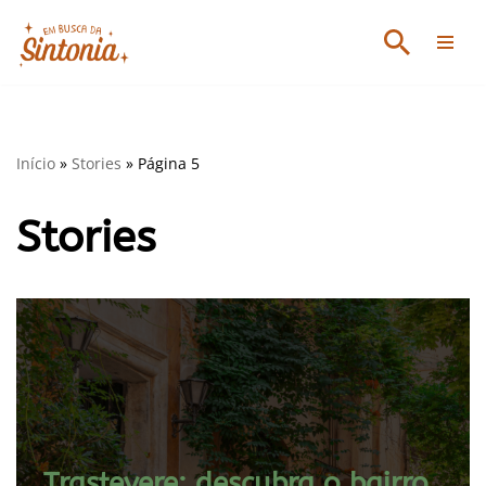
Avançar
para
o
conteúdo
Início
»
Stories
»
Página 5
Stories
Trastevere: descubra o bairro